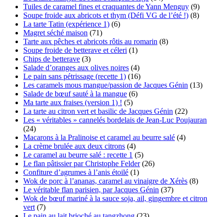
Tuiles de caramel fines et craquantes de Yann Menguy
(9)
Soupe froide aux abricots et thym (Défi VG de l’été !)
(8)
La tarte Tatin (expérience 1)
(6)
Magret séché maison
(71)
Tarte aux pêches et abricots rôtis au romarin
(8)
Soupe froide de betterave et céleri
(1)
Chips de betterave
(3)
Salade d’oranges aux olives noires
(4)
Le pain sans pétrissage (recette 1)
(16)
Les caramels mous mangue/passion de Jacques Génin
(13)
Salade de bœuf sauté à la mangue
(6)
Ma tarte aux fraises (version 1) !
(5)
La tarte au citron vert et basilic de Jacques Génin
(22)
Les « véritables » cannelés bordelais de Jean-Luc Poujauran
(24)
Macarons à la Pralinoise et caramel au beurre salé
(4)
La crème brulée aux deux citrons
(4)
Le caramel au beurre salé : recette 1
(5)
Le flan pâtissier par Christophe Felder
(26)
Confiture d’agrumes à l’anis étoilé
(1)
Wok de porc à l’ananas, caramel au vinaigre de Xérès
(8)
Le véritable flan parisien, par Jacques Génin
(37)
Wok de bœuf mariné à la sauce soja, ail, gingembre et citron
vert
(7)
Le pain au lait brioché au tangzhong
(23)