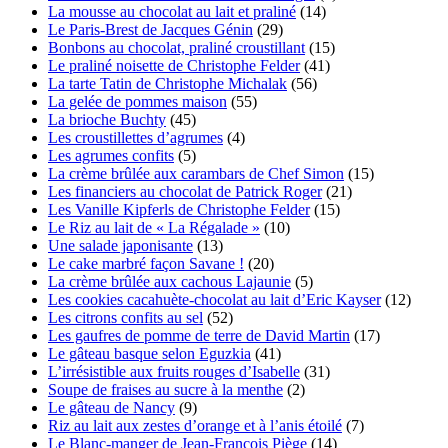
La mousse au chocolat au lait et praliné
(14)
Le Paris-Brest de Jacques Génin
(29)
Bonbons au chocolat, praliné croustillant
(15)
Le praliné noisette de Christophe Felder
(41)
La tarte Tatin de Christophe Michalak
(56)
La gelée de pommes maison
(55)
La brioche Buchty
(45)
Les croustillettes d’agrumes
(4)
Les agrumes confits
(5)
La crème brûlée aux carambars de Chef Simon
(15)
Les financiers au chocolat de Patrick Roger
(21)
Les Vanille Kipferls de Christophe Felder
(15)
Le Riz au lait de « La Régalade »
(10)
Une salade japonisante
(13)
Le cake marbré façon Savane !
(20)
La crème brûlée aux cachous Lajaunie
(5)
Les cookies cacahuète-chocolat au lait d’Eric Kayser
(12)
Les citrons confits au sel
(52)
Les gaufres de pomme de terre de David Martin
(17)
Le gâteau basque selon Eguzkia
(41)
L’irrésistible aux fruits rouges d’Isabelle
(31)
Soupe de fraises au sucre à la menthe
(2)
Le gâteau de Nancy
(9)
Riz au lait aux zestes d’orange et à l’anis étoilé
(7)
Le Blanc-manger de Jean-François Piège
(14)