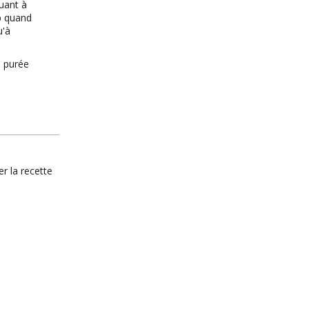
uant à
op quand
u'à
n purée
r la recette