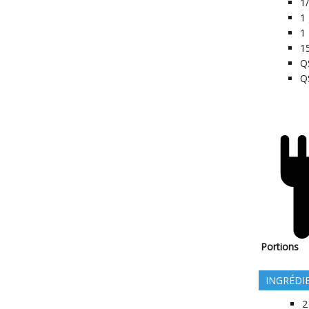
1
1
1
1
Q
Q
Portions
INGRÉDI
2