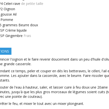
/4
Celeri rave
de petite taille
/2
Oignon
gousse
Ail
Pomme
5
grammes
Beurre doux
SP
Crème liquide
SP
Gingembre
Frais
TIONS
incer l'oignon et le faire revenir doucement dans un peu d'huile d'oli
ne grande casserole.
ndant ce temps, peler et couper en dés les betteraves, le céleri, l'ail e
mme. Les ajouter dans la casserole, avec le beurre. Faire rissoler qu
stants.
outer de l'eau à hauteur, saler, et laisser cuire à feu doux une 20aine
inutes, jusqu'à que les plus gros morceaux de légumes soient cuits (t
vec une pointe de couteau).
rêter le feu, et mixer le tout avec un mixer plongeant.