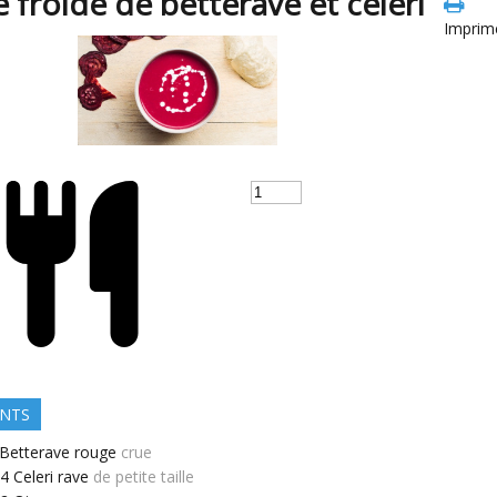
 froide de betterave et celeri
Imprime
ENTS
Betterave rouge
crue
/4
Celeri rave
de petite taille