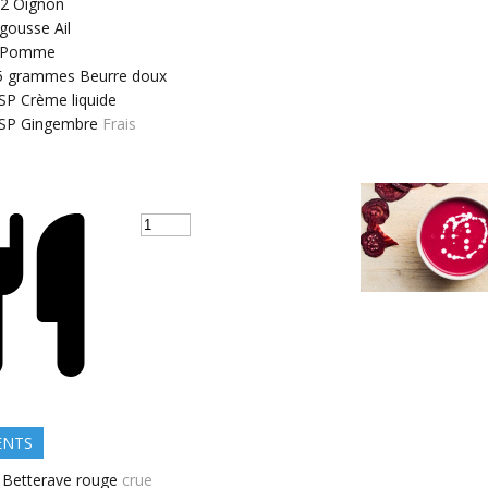
/2
Oignon
gousse
Ail
Pomme
5
grammes
Beurre doux
SP
Crème liquide
SP
Gingembre
Frais
ENTS
Betterave rouge
crue