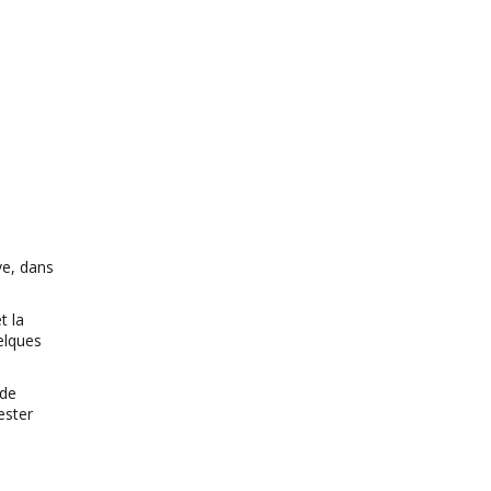
ve, dans
t la
elques
 de
ester