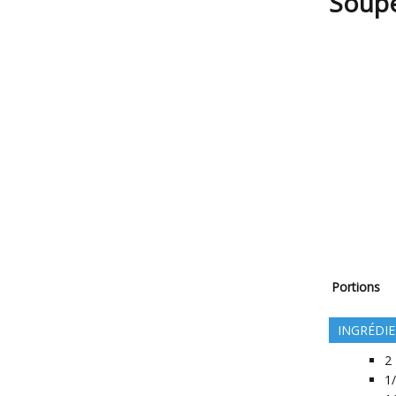
Soupe
Portions
INGRÉDI
2
1