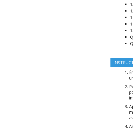
1
1
1
1
1
Q
Q
INSTRUC
Ém
u
Pe
po
in
Aj
m
a
Ar