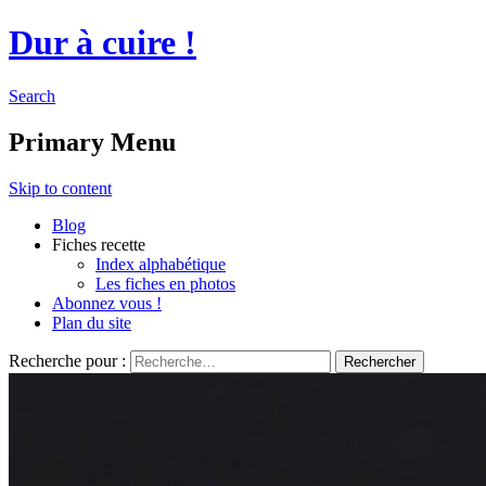
Dur à cuire !
Search
Primary Menu
Skip to content
Blog
Fiches recette
Index alphabétique
Les fiches en photos
Abonnez vous !
Plan du site
Recherche pour :