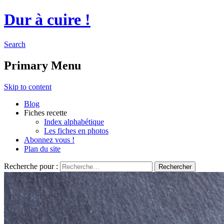
Dur à cuire !
Search
Primary Menu
Skip to content
Blog
Fiches recette
Index alphabétique
Les fiches en photos
Abonnez vous !
Plan du site
Recherche pour :