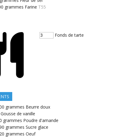
grammes
Fleur de sel
00
grammes
Farine
T55
Fonds de tarte
ENTS
00
grammes
Beurre doux
Gousse de vanille
0
grammes
Poudre d'amande
90
grammes
Sucre glace
20
grammes
Oeuf