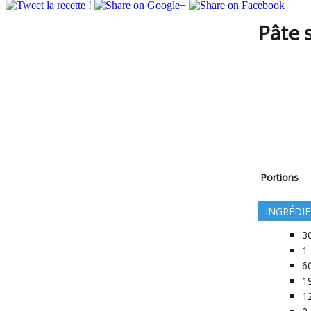
Pâte 
Portions
INGRÉDI
3
1
6
1
1