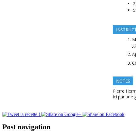
2
5
INSTRUC
M
go
Aj
Co
NOTES
Pierre Herm
ici par une 
Post navigation