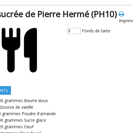
sucrée de Pierre Hermé (PH10)
Imprime
Fonds de tarte
ENTS
00
grammes
Beurre doux
Gousse de vanille
0
grammes
Poudre d'amande
90
grammes
Sucre glace
20
grammes
Oeuf