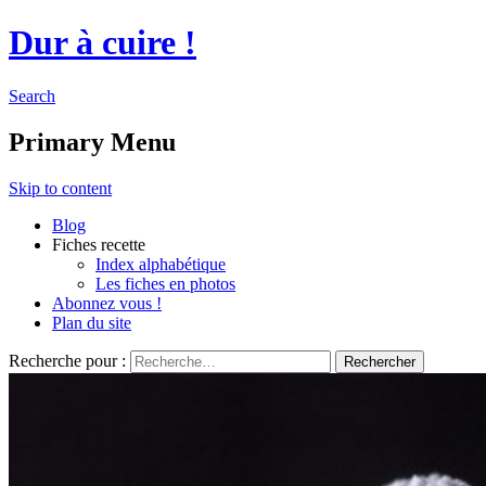
Dur à cuire !
Search
Primary Menu
Skip to content
Blog
Fiches recette
Index alphabétique
Les fiches en photos
Abonnez vous !
Plan du site
Recherche pour :