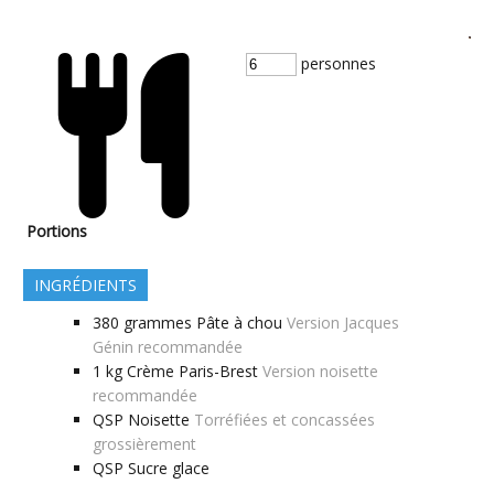
personnes
Portions
INGRÉDIENTS
380
grammes
Pâte à chou
Version Jacques
Génin recommandée
1
kg
Crème Paris-Brest
Version noisette
recommandée
QSP
Noisette
Torréfiées et concassées
grossièrement
QSP
Sucre glace