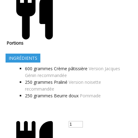
Portions
INGRÉDIENTS
600
grammes
Crème pâtissière
Version Jacques
Génin recommandée
250
grammes
Praliné
Version noisette
recommandée
250
grammes
Beurre doux
Pommade