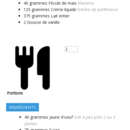
40
grammes
Fécule de mais
Maizena
125
grammes
Crème liquide
Entière de préférence
375
grammes
Lait entier
2
Gousse de vanille
Portions
INGRÉDIENTS
40
grammes
Jaune d'oeuf
Soit à peu près 2 ou 3
jaunes.
75
grammes
Sucre