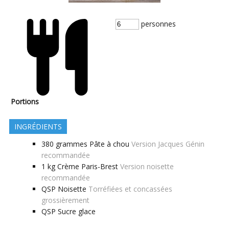
personnes
Portions
INGRÉDIENTS
380
grammes
Pâte à chou
Version Jacques Génin
recommandée
1
kg
Crème Paris-Brest
Version noisette
recommandée
QSP
Noisette
Torréfiées et concassées
grossièrement
QSP
Sucre glace